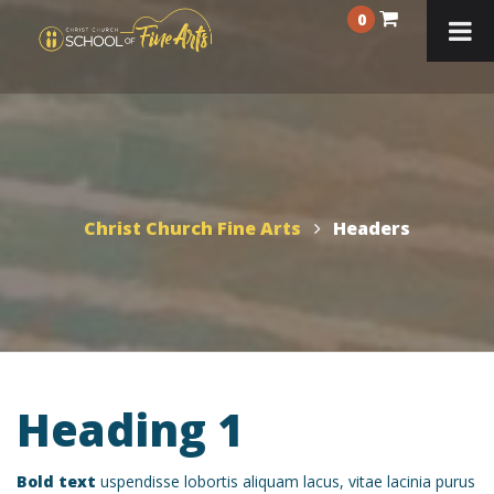
0
Christ Church Fine Arts
Headers
Heading 1
Bold text
uspendisse lobortis aliquam lacus, vitae lacinia purus